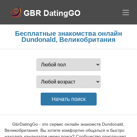
Бесплатные знакомства онлайн
Dundonald, Великобритания
GbrDatingGo - это сервис онлайн знакомств Dundonald,
Великобритания. Вы хотите комфортно общаться и быстро
находить кандидатов через поиск? Сообщество приглашает