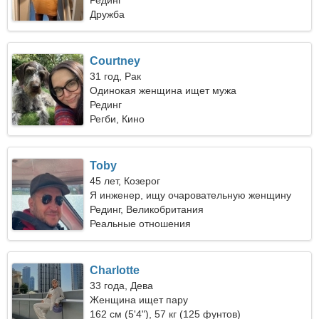
Рединг
Дружба
Courtney
31 год, Рак
Одинокая женщина ищет мужа
Рединг
Регби, Кино
Toby
45 лет, Козерог
Я инженер, ищу очаровательную женщину
Рединг, Великобритания
Реальные отношения
Charlotte
33 года, Дева
Женщина ищет пару
162 см (5'4"), 57 кг (125 фунтов)