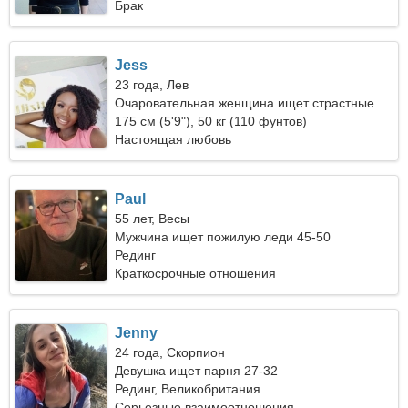
Брак
Jess
23 года, Лев
Очаровательная женщина ищет страстные
отношения
175 см (5'9"), 50 кг (110 фунтов)
Настоящая любовь
Paul
55 лет, Весы
Мужчина ищет пожилую леди 45-50
Рединг
Краткосрочные отношения
Jenny
24 года, Скорпион
Девушка ищет парня 27-32
Рединг, Великобритания
Серьезные взаимоотношения