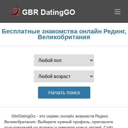
Бесплатные знакомства онлайн Рединг,
Великобритания
GbrDatingGo - это сервис онлайн знакомств Рединг,
Великобритания. Выберите нужный профиль, пригласите
пользователей на встречу и заведите новых друзей. Сайт