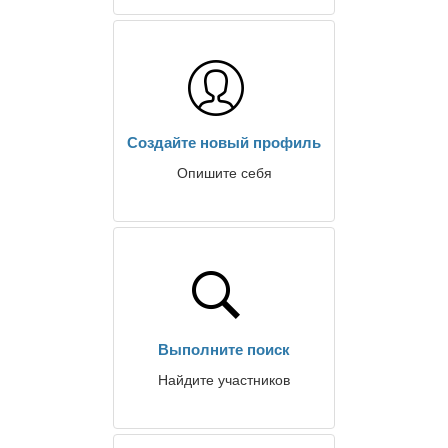
Создайте новый профиль
Опишите себя
Выполните поиск
Найдите участников