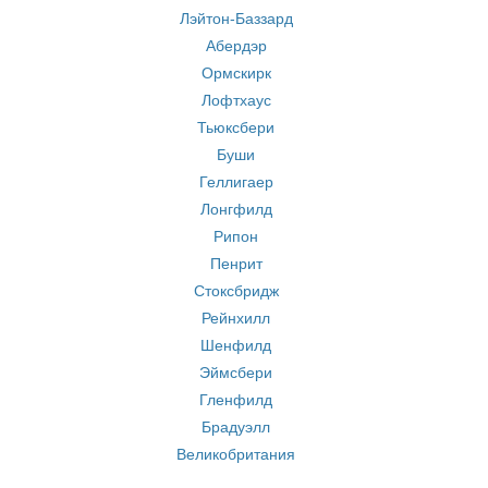
Лэйтон-Баззард
Абердэр
Ормскирк
Лофтхаус
Тьюксбери
Буши
Геллигаер
Лонгфилд
Рипон
Пенрит
Стоксбридж
Рейнхилл
Шенфилд
Эймсбери
Гленфилд
Брадуэлл
Великобритания