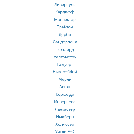
Ливерпуль
Кардифф
Манчестер
Брайтон
Дерби
Сандерленд
Телфорд
Уолтамстоу
Тамуорт
Ньютоэббей
Морли
Актон
Керколди
Инвернесс
Ланкастер
Ньюберн
Холлоуэй
Уитли Бэй