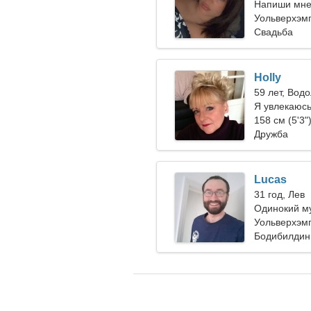
Напиши мне
Уольверхэм
Свадьба
Holly
59 лет, Вод
Я увлекаюсь
158 см (5'3"
Дружба
Lucas
31 год, Лев
Одинокий м
Уольверхэм
Бодибилдинг