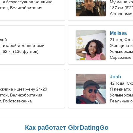
, я безрассудная женщина
Мужчина хо
птон, Великобритания
23-29
187 см (6'2"
Астрономия
Melissa
олей
21 год, Ско
 гитарой и концертами
Женщина и
), 62 кг (136 фунтов)
Уольверхэм
Серьезные
Josh
42 года, С
ужчина ищет жену 24-29
Я педиатр,
птон, Великобритания
Уольверхэм
, Робототехника
Реальные 
Как работает GbrDatingGo