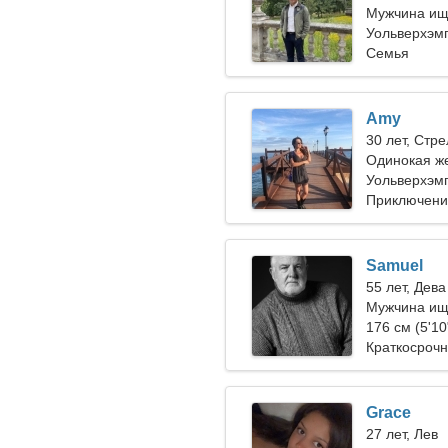
Мужчина ищ
Уольверхэм
Семья
Amy
30 лет, Стр
Одинокая ж
Уольверхэм
Приключени
Samuel
55 лет, Дева
Мужчина ищ
176 см (5'10
Краткосроч
Grace
27 лет, Лев