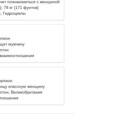
чет познакомиться с женщиной
), 78 кг (171 фунтов)
, Гидроциклы
рпион
щет мужчину
птон
 взаимоотношения
корпион
 ищу классную женщину
птон, Великобритания
отношения