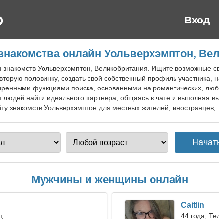
Вход
знакомства онлайн Уольверхэмптон, Ве
йн знакомств Уольверхэмптон, Великобритания. Ищите возможные с
вторую половинку, создать свой собственный профиль участника, н
ширенными функциями поиска, основанными на романтических, люб
 людей найти идеального партнера, общаясь в чате и выполняя в
ту знакомств Уольверхэмптон для местных жителей, иностранцев, 
Мужчины и женщины онлайн
Caitlin
ц
44 года, Те