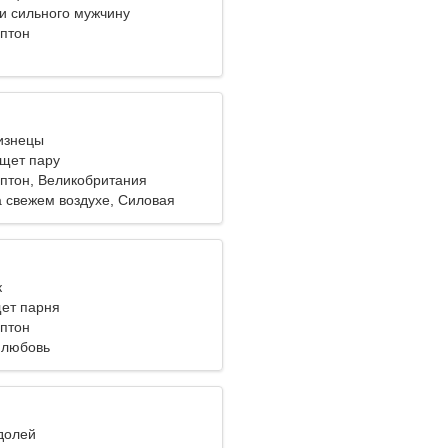
ти сильного мужчину
птон
лизнецы
щет пару
птон, Великобритания
а свежем воздухе, Силовая
к
ет парня
птон
 любовь
одолей