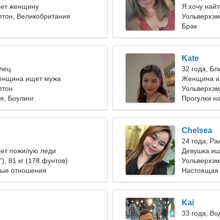
ет женщину
Я хочу най
птон, Великобритания
Уольверхэм
Брак
Kate
елец
32 года, Б
енщина ищет мужа
Женщина и
птон
Уольверхэм
я, Боулинг
Прогулки н
тренировка
Chelsea
24 года, Ра
ет пожилую леди
Девушка ищ
"), 81 кг (178 фунтов)
Уольверхэм
ные отношения
Настоящая
Kai
33 года, В