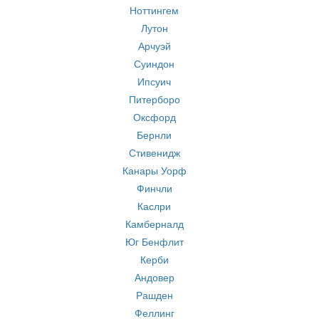
Ноттингем
Лутон
Арчуэй
Суиндон
Ипсуич
Питерборо
Оксфорд
Бернли
Стивенидж
Канары Уорф
Финчли
Каслри
Камберналд
Юг Бенфлит
Керби
Андовер
Рашден
Феллинг