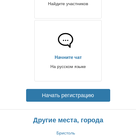
Найдите участников
Начните чат
На русском языке
Начать регистрацию
Другие места, города
Бристоль