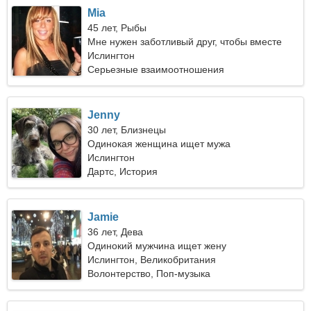
Mia
45 лет, Рыбы
Мне нужен заботливый друг, чтобы вместе
кататься на лыжах
Ислингтон
Серьезные взаимоотношения
Jenny
30 лет, Близнецы
Одинокая женщина ищет мужа
Ислингтон
Дартс, История
Jamie
36 лет, Дева
Одинокий мужчина ищет жену
Ислингтон, Великобритания
Волонтерство, Поп-музыка