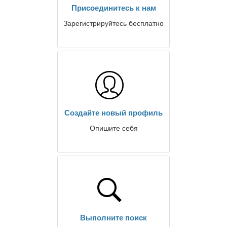
Присоединитесь к нам
Зарегистрируйтесь бесплатно
Создайте новый профиль
Опишите себя
Выполните поиск