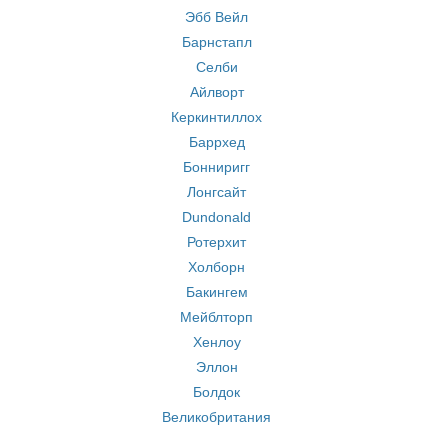
Эбб Вейл
Барнстапл
Селби
Айлворт
Керкинтиллох
Баррхед
Бонниригг
Лонгсайт
Dundonald
Ротерхит
Холборн
Бакингем
Мейблторп
Хенлоу
Эллон
Болдок
Великобритания